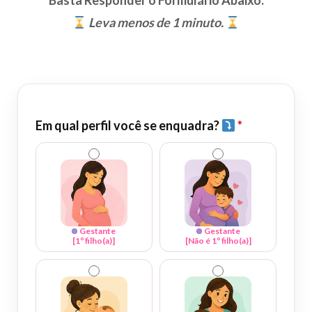
Basta Responder o Formulário Abaixo.
Leva menos de 1 minuto.
Em qual perfil você se enquadra?
*
Gestante
Gestante
[1º filho(a)]
[Não é 1º filho(a)]