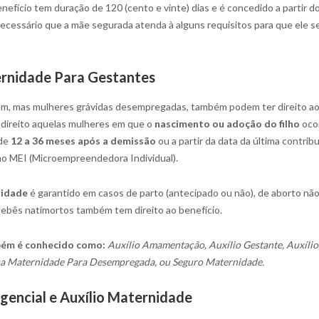
enefício tem duração de 120 (cento e vinte) dias e é concedido a partir d
cessário que a mãe segurada atenda à alguns requisitos para que ele sej
ernidade Para Gestantes
m, mas mulheres grávidas desempregadas, também podem ter direito a
 direito aquelas mulheres em que o
nascimento ou adoção do filho
oco
 de
12 a 36 meses após a demissão
ou a partir da data da última contribu
mo MEI (Microempreendedora Individual).
nidade
é garantido em casos de parto (antecipado ou não), de aborto nã
ebês natimortos também tem direito ao benefício.
bém é conhecido como:
Auxílio Amamentação, Auxílio Gestante, Auxílio
ça Maternidade Para Desempregada, ou Seguro Maternidade.
gencial e Auxílio Maternidade