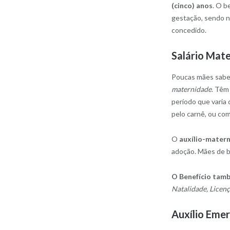
(cinco) anos
. O b
gestação, sendo ne
concedido.
Salário Mat
Poucas mães sabe
maternidade
. Têm
período que varia
pelo carnê, ou co
O
auxílio-mater
adoção. Mães de b
O Benefício tam
Natalidade, Licen
Auxílio Emer