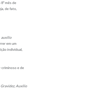
o 8º mês de
a, de fato,
o
auxílio
rrer em um
ição individual,
o-criminoso e de
 Gravidez, Auxílio