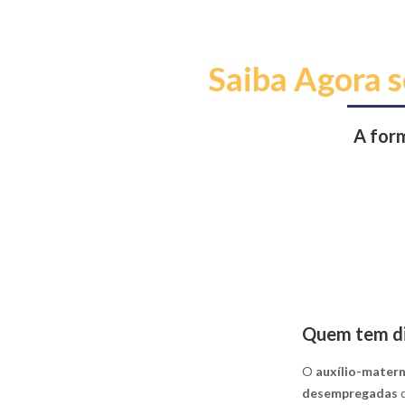
Saiba Agora s
A form
Quem tem di
O
auxílio-mater
desempregadas
q